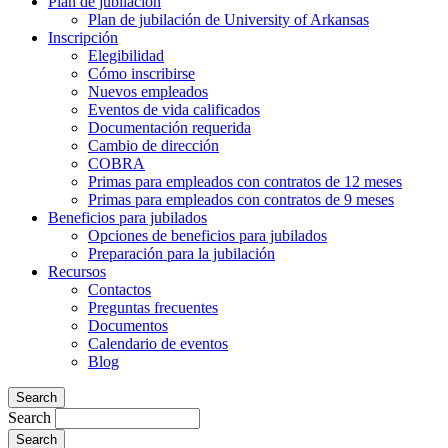
Plan de jubilación
Plan de jubilación de University of Arkansas
Inscripción
Elegibilidad
Cómo inscribirse
Nuevos empleados
Eventos de vida calificados
Documentación requerida
Cambio de dirección
COBRA
Primas para empleados con contratos de 12 meses
Primas para empleados con contratos de 9 meses
Beneficios para jubilados
Opciones de beneficios para jubilados
Preparación para la jubilación
Recursos
Contactos
Preguntas frecuentes
Documentos
Calendario de eventos
Blog
Search
Search