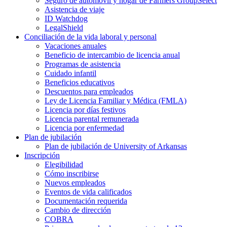
Seguro de automóvil y hogar de Farmers GroupSelect
Asistencia de viaje
ID Watchdog
LegalShield
Conciliación de la vida laboral y personal
Vacaciones anuales
Beneficio de intercambio de licencia anual
Programas de asistencia
Cuidado infantil
Beneficios educativos
Descuentos para empleados
Ley de Licencia Familiar y Médica (FMLA)
Licencia por días festivos
Licencia parental remunerada
Licencia por enfermedad
Plan de jubilación
Plan de jubilación de University of Arkansas
Inscripción
Elegibilidad
Cómo inscribirse
Nuevos empleados
Eventos de vida calificados
Documentación requerida
Cambio de dirección
COBRA