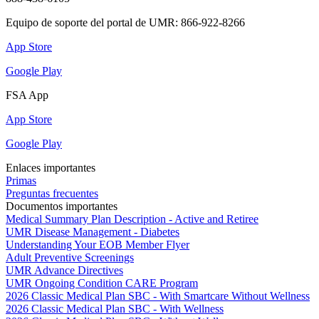
Equipo de soporte del portal de UMR: 866-922-8266
App Store
Google Play
FSA App
App Store
Google Play
Enlaces importantes
Primas
Preguntas frecuentes
Documentos importantes
Medical Summary Plan Description - Active and Retiree
UMR Disease Management - Diabetes
Understanding Your EOB Member Flyer
Adult Preventive Screenings
UMR Advance Directives
UMR Ongoing Condition CARE Program
2026 Classic Medical Plan SBC - With Smartcare Without Wellness
2026 Classic Medical Plan SBC - With Wellness