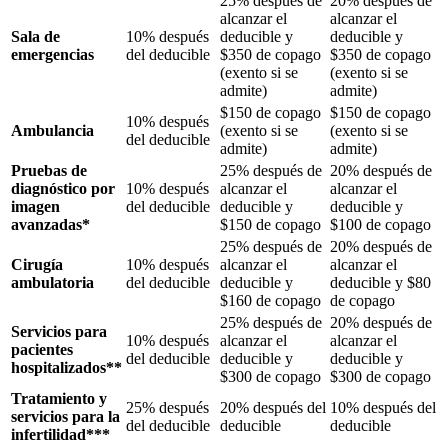
25% después de
20% después de
alcanzar el
alcanzar el
Sala de
10% después
deducible y
deducible y
emergencias
del deducible
$350 de copago
$350 de copago
(exento si se
(exento si se
admite)
admite)
$150 de copago
$150 de copago
10% después
Ambulancia
(exento si se
(exento si se
del deducible
admite)
admite)
Pruebas de
25% después de
20% después de
diagnóstico por
10% después
alcanzar el
alcanzar el
imagen
del deducible
deducible y
deducible y
avanzadas*
$150 de copago
$100 de copago
25% después de
20% después de
Cirugía
10% después
alcanzar el
alcanzar el
ambulatoria
del deducible
deducible y
deducible y $80
$160 de copago
de copago
25% después de
20% después de
Servicios para
10% después
alcanzar el
alcanzar el
pacientes
del deducible
deducible y
deducible y
hospitalizados**
$300 de copago
$300 de copago
Tratamiento y
25% después
20% después del
10% después del
servicios para la
del deducible
deducible
deducible
infertilidad***