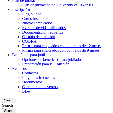
Plan de jubilación
Plan de jubilación de University of Arkansas
Inscripción
Elegibilidad
Cómo inscribirse
Nuevos empleados
Eventos de vida calificados
Documentación requerida
Cambio de dirección
COBRA
Primas para empleados con contratos de 12 meses
Primas para empleados con contratos de 9 meses
Beneficios para jubilados
Opciones de beneficios para jubilados
Preparación para la jubilación
Recursos
Contactos
Preguntas frecuentes
Documentos
Calendario de eventos
Blog
Search
Search