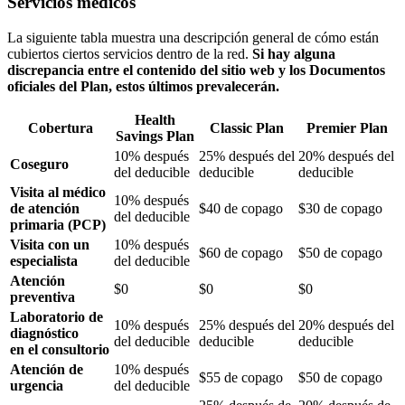
Servicios médicos
La siguiente tabla muestra una descripción general de cómo están
cubiertos ciertos servicios dentro de la red.
Si hay alguna
discrepancia entre el contenido del sitio web y los Documentos
oficiales del Plan, estos últimos prevalecerán.
Health
Cobertura
Classic Plan
Premier Plan
Savings Plan
10% después
25% después del
20% después del
Coseguro
del deducible
deducible
deducible
Visita al médico
10% después
de atención
$40 de copago
$30 de copago
del deducible
primaria (PCP)
Visita con un
10% después
$60 de copago
$50 de copago
especialista
del deducible
Atención
$0
$0
$0
preventiva
Laboratorio de
10% después
25% después del
20% después del
diagnóstico
del deducible
deducible
deducible
en el consultorio
Atención de
10% después
$55 de copago
$50 de copago
urgencia
del deducible