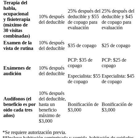
Terapia del
habla,
25% después del
25% después del
ocupacional
10% después
deducible y $55
deducible y $45
y fisioterapia
del deducible
de copago para
de copago para
(máximo de
evaluación
evaluación
30 visitas
combinadas)
Examen de la
10% después
$35 de copago
$25 de copago
vista de rutina
del deducible
PCP: $35 de
PCP: $25 de
copago
copago
Exámenes de
10% después
audición
del deducible
Especialista: $55
Especialista: $45
de copago
de copago
10% después
Audífonos (el
del deducible,
beneficio es por
hasta un
Bonificación de
Bonificación de
oído cada tres
beneficio
$3,000
$3,000
años)
máximo de
$3,000
*Se requiere autorización previa.
**Incluye habitación semiprivada y comida, habitación de cuidados