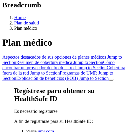
Breadcrumb
Home
Plan de salud
Plan médico
Plan médico
Aspectos destacados de sus opciones de planes médicos
Jump to
Section
Resumen de cobertura médica
Jump to Section
Cómo
encontrar un proveedor dentro de la red
Jump to Section
Cobertura
fuera de la red
Jump to Section
Programas de UMR
Jump to
Section
Explicación de beneficios (EOB)
Jump to Section
Regístrese para obtener su
HealthSafe ID
Es necesario registrarse.
A fin de registrarse para su HealthSafe ID:
Visite
umr.com