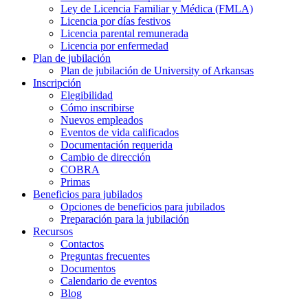
Ley de Licencia Familiar y Médica (FMLA)
Licencia por días festivos
Licencia parental remunerada
Licencia por enfermedad
Plan de jubilación
Plan de jubilación de University of Arkansas
Inscripción
Elegibilidad
Cómo inscribirse
Nuevos empleados
Eventos de vida calificados
Documentación requerida
Cambio de dirección
COBRA
Primas
Beneficios para jubilados
Opciones de beneficios para jubilados
Preparación para la jubilación
Recursos
Contactos
Preguntas frecuentes
Documentos
Calendario de eventos
Blog