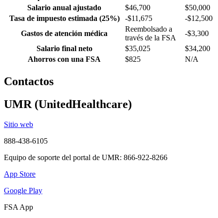
Salario anual ajustado
$46,700
$50,000
Tasa de impuesto estimada (25%)
-$11,675
-$12,500
Reembolsado a
Gastos de atención médica
-$3,300
través de la FSA
Salario final neto
$35,025
$34,200
Ahorros con una FSA
$825
N/A
Contactos
UMR (UnitedHealthcare)
Sitio web
888-438-6105
Equipo de soporte del portal de UMR: 866-922-8266
App Store
Google Play
FSA App