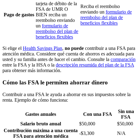
tarjeta de débito de la
Reciba el reembolso
FSA de UMR O
enviando un
formulario de
Pago de gastos
BIEN reciba un
reembolso del plan de
reembolso enviando
beneficios flexibles
un
formulario de
reembolso del plan de
beneficios flexibles
Si elige el
Health Savings Plan
,
no puede
contribuir a una FSA para
atención médica. Considere qué cuenta de ahorros es adecuada para
usted y su familia antes de hacer el cambio. Consulte la
comparación
entre la FSA y la HSA o la
descripción resumida del plan de la FSA
para obtener más información.
Cómo las FSA le permiten ahorrar dinero
Contribuir a una FSA le ayuda a ahorrar en sus impuestos sobre la
renta. Ejemplo de cómo funciona:
Sin una
Gastos anuales
Con una FSA
FSA
Salario bruto anual
$50,000
$50,000
Contribución máxima a una cuenta
-$3,300
N/A
FSA para atención médica