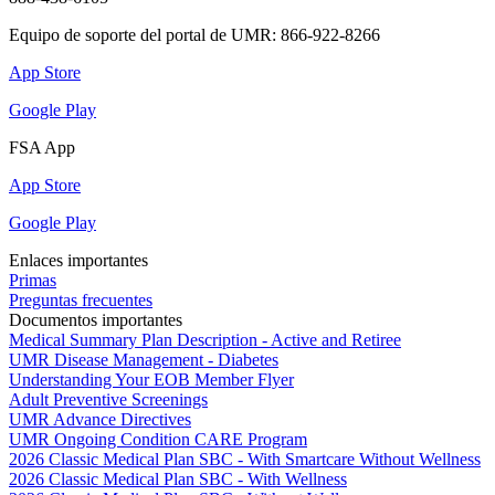
Equipo de soporte del portal de UMR: 866-922-8266
App Store
Google Play
FSA App
App Store
Google Play
Enlaces importantes
Primas
Preguntas frecuentes
Documentos importantes
Medical Summary Plan Description - Active and Retiree
UMR Disease Management - Diabetes
Understanding Your EOB Member Flyer
Adult Preventive Screenings
UMR Advance Directives
UMR Ongoing Condition CARE Program
2026 Classic Medical Plan SBC - With Smartcare Without Wellness
2026 Classic Medical Plan SBC - With Wellness