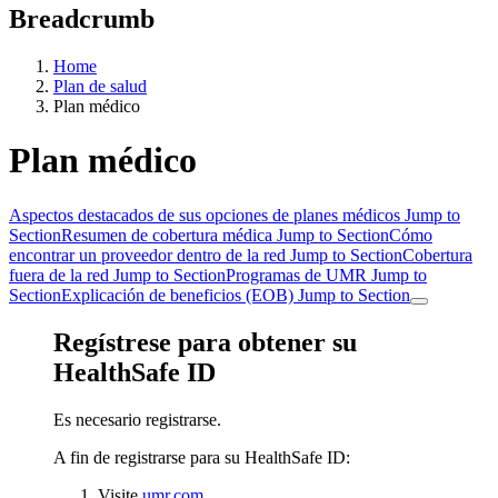
Breadcrumb
Home
Plan de salud
Plan médico
Plan médico
Aspectos destacados de sus opciones de planes médicos
Jump to
Section
Resumen de cobertura médica
Jump to Section
Cómo
encontrar un proveedor dentro de la red
Jump to Section
Cobertura
fuera de la red
Jump to Section
Programas de UMR
Jump to
Section
Explicación de beneficios (EOB)
Jump to Section
Regístrese para obtener su
HealthSafe ID
Es necesario registrarse.
A fin de registrarse para su HealthSafe ID:
Visite
umr.com