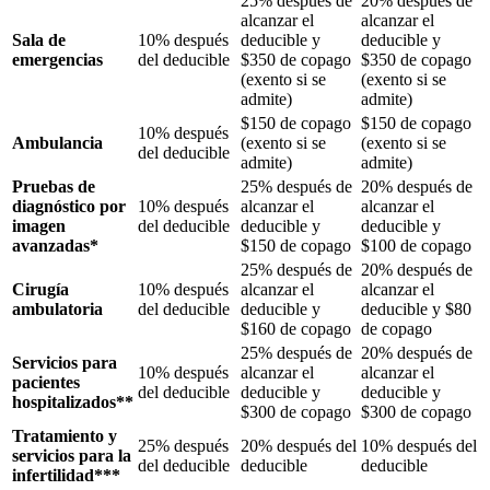
25% después de
20% después de
alcanzar el
alcanzar el
Sala de
10% después
deducible y
deducible y
emergencias
del deducible
$350 de copago
$350 de copago
(exento si se
(exento si se
admite)
admite)
$150 de copago
$150 de copago
10% después
Ambulancia
(exento si se
(exento si se
del deducible
admite)
admite)
Pruebas de
25% después de
20% después de
diagnóstico por
10% después
alcanzar el
alcanzar el
imagen
del deducible
deducible y
deducible y
avanzadas*
$150 de copago
$100 de copago
25% después de
20% después de
Cirugía
10% después
alcanzar el
alcanzar el
ambulatoria
del deducible
deducible y
deducible y $80
$160 de copago
de copago
25% después de
20% después de
Servicios para
10% después
alcanzar el
alcanzar el
pacientes
del deducible
deducible y
deducible y
hospitalizados**
$300 de copago
$300 de copago
Tratamiento y
25% después
20% después del
10% después del
servicios para la
del deducible
deducible
deducible
infertilidad***