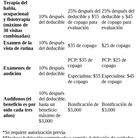
Terapia del
habla,
25% después del
25% después del
ocupacional
10% después
deducible y $55
deducible y $45
y fisioterapia
del deducible
de copago para
de copago para
(máximo de
evaluación
evaluación
30 visitas
combinadas)
Examen de la
10% después
$35 de copago
$25 de copago
vista de rutina
del deducible
PCP: $35 de
PCP: $25 de
copago
copago
Exámenes de
10% después
audición
del deducible
Especialista: $55
Especialista: $45
de copago
de copago
10% después
Audífonos (el
del deducible,
beneficio es por
hasta un
Bonificación de
Bonificación de
oído cada tres
beneficio
$3,000
$3,000
años)
máximo de
$3,000
*Se requiere autorización previa.
**Incluye habitación semiprivada y comida, habitación de cuidados