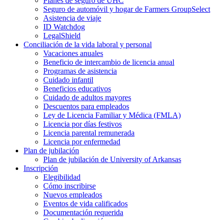
Planes de seguro de UHC
Seguro de automóvil y hogar de Farmers GroupSelect
Asistencia de viaje
ID Watchdog
LegalShield
Conciliación de la vida laboral y personal
Vacaciones anuales
Beneficio de intercambio de licencia anual
Programas de asistencia
Cuidado infantil
Beneficios educativos
Cuidado de adultos mayores
Descuentos para empleados
Ley de Licencia Familiar y Médica (FMLA)
Licencia por días festivos
Licencia parental remunerada
Licencia por enfermedad
Plan de jubilación
Plan de jubilación de University of Arkansas
Inscripción
Elegibilidad
Cómo inscribirse
Nuevos empleados
Eventos de vida calificados
Documentación requerida