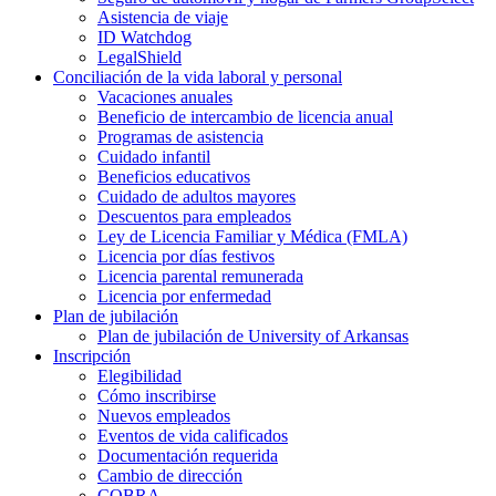
Asistencia de viaje
ID Watchdog
LegalShield
Conciliación de la vida laboral y personal
Vacaciones anuales
Beneficio de intercambio de licencia anual
Programas de asistencia
Cuidado infantil
Beneficios educativos
Cuidado de adultos mayores
Descuentos para empleados
Ley de Licencia Familiar y Médica (FMLA)
Licencia por días festivos
Licencia parental remunerada
Licencia por enfermedad
Plan de jubilación
Plan de jubilación de University of Arkansas
Inscripción
Elegibilidad
Cómo inscribirse
Nuevos empleados
Eventos de vida calificados
Documentación requerida
Cambio de dirección
COBRA