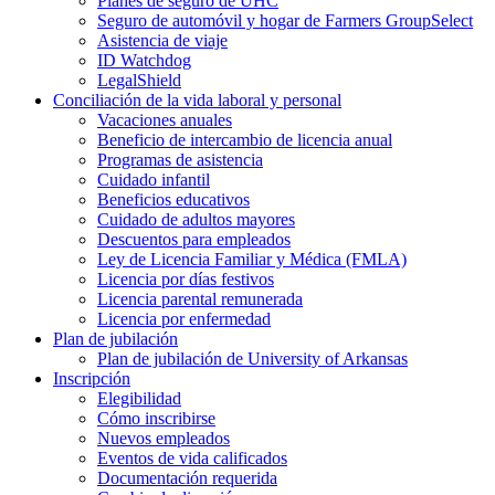
Planes de seguro de UHC
Seguro de automóvil y hogar de Farmers GroupSelect
Asistencia de viaje
ID Watchdog
LegalShield
Conciliación de la vida laboral y personal
Vacaciones anuales
Beneficio de intercambio de licencia anual
Programas de asistencia
Cuidado infantil
Beneficios educativos
Cuidado de adultos mayores
Descuentos para empleados
Ley de Licencia Familiar y Médica (FMLA)
Licencia por días festivos
Licencia parental remunerada
Licencia por enfermedad
Plan de jubilación
Plan de jubilación de University of Arkansas
Inscripción
Elegibilidad
Cómo inscribirse
Nuevos empleados
Eventos de vida calificados
Documentación requerida