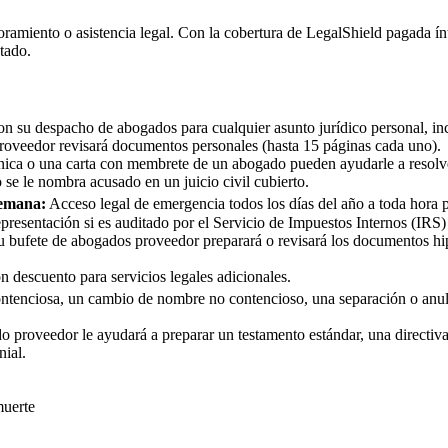
ramiento o asistencia legal. Con la cobertura de LegalShield pagada í
tado.
on su despacho de abogados para cualquier asunto jurídico personal, inc
oveedor revisará documentos personales (hasta 15 páginas cada uno).
nica o una carta con membrete de un abogado pueden ayudarle a resolve
 se le nombra acusado en un juicio civil cubierto.
semana:
Acceso legal de emergencia todos los días del año a toda hora 
presentación si es auditado por el Servicio de Impuestos Internos (IRS)
 bufete de abogados proveedor preparará o revisará los documentos hipo
on descuento para servicios legales adicionales.
ontenciosa, un cambio de nombre no contencioso, una separación o anul
 proveedor le ayudará a preparar un testamento estándar, una directiva
nial.
muerte