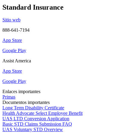
Standard Insurance
Sitio web
888-641-7194
App Store
Google Play
Assist America
App Store
Google Play
Enlaces importantes
Primas
Documentos importantes
Long Term Disability Certificate
Health Advocate Select Employee Benefit
UAS LTD Conversion Application
Basic STD Claims Submission FAQ
UAS Voluntary STD Overview