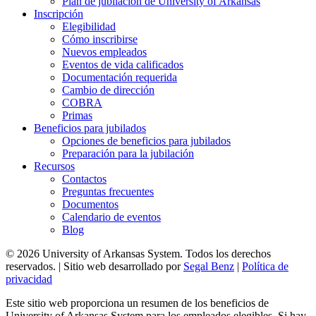
Plan de jubilación de University of Arkansas
Inscripción
Elegibilidad
Cómo inscribirse
Nuevos empleados
Eventos de vida calificados
Documentación requerida
Cambio de dirección
COBRA
Primas
Beneficios para jubilados
Opciones de beneficios para jubilados
Preparación para la jubilación
Recursos
Contactos
Preguntas frecuentes
Documentos
Calendario de eventos
Blog
© 2026 University of Arkansas System. Todos los derechos
reservados. | Sitio web desarrollado por
Segal Benz
|
Política de
privacidad
Este sitio web proporciona un resumen de los beneficios de
University of Arkansas System para los empleados elegibles. Si hay