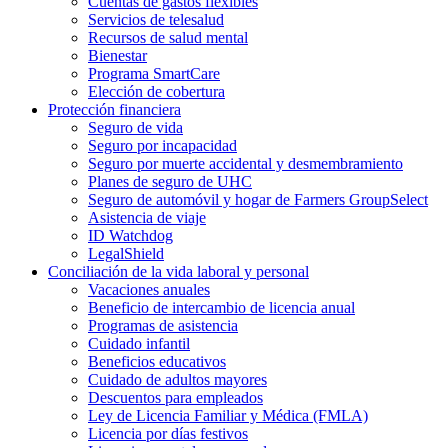
Cuentas de gastos flexibles
Servicios de telesalud
Recursos de salud mental
Bienestar
Programa SmartCare
Elección de cobertura
Protección financiera
Seguro de vida
Seguro por incapacidad
Seguro por muerte accidental y desmembramiento
Planes de seguro de UHC
Seguro de automóvil y hogar de Farmers GroupSelect
Asistencia de viaje
ID Watchdog
LegalShield
Conciliación de la vida laboral y personal
Vacaciones anuales
Beneficio de intercambio de licencia anual
Programas de asistencia
Cuidado infantil
Beneficios educativos
Cuidado de adultos mayores
Descuentos para empleados
Ley de Licencia Familiar y Médica (FMLA)
Licencia por días festivos