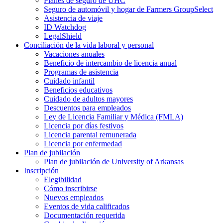
Planes de seguro de UHC
Seguro de automóvil y hogar de Farmers GroupSelect
Asistencia de viaje
ID Watchdog
LegalShield
Conciliación de la vida laboral y personal
Vacaciones anuales
Beneficio de intercambio de licencia anual
Programas de asistencia
Cuidado infantil
Beneficios educativos
Cuidado de adultos mayores
Descuentos para empleados
Ley de Licencia Familiar y Médica (FMLA)
Licencia por días festivos
Licencia parental remunerada
Licencia por enfermedad
Plan de jubilación
Plan de jubilación de University of Arkansas
Inscripción
Elegibilidad
Cómo inscribirse
Nuevos empleados
Eventos de vida calificados
Documentación requerida